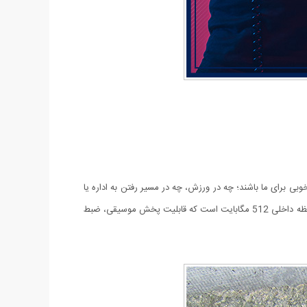
وبی برای ما باشند؛ چه در ورزش، چه در مسیر رفتن به اداره یا
دانشگاه. MP3 Player نوستالژی یکی از قدیمی ترین دستگاه های موجود در بازار است که از طریق کابل به لپتاب و کامپیوتر وصل میشود و دارای حافظه داخلی 512 مگابایت است که قابلیت پخش موسیقی، ضبط