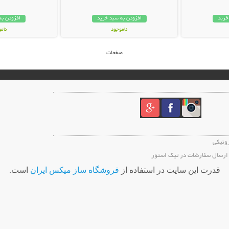
خرید
افزودن به سبد خرید
افزودن به
ناموجود
نام
139,000 تومان
75,000 توم
صفحات
رونیکی
ارسال سفارشات در تیک استور
قدرت اين سايت در استفاده از
فروشگاه ساز ميکس ايران
است.