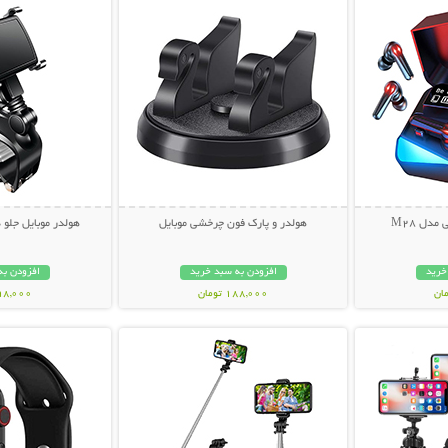
مدل M28
هولدر و پارک فون چرخشی موبایل
هولدر موبایل جلو 
خرید
افزودن به سبد خرید
افزودن به
188,000 تومان
398,000 تو
بیشتر
نمایش توضیحات بیشتر
نمایش توضی