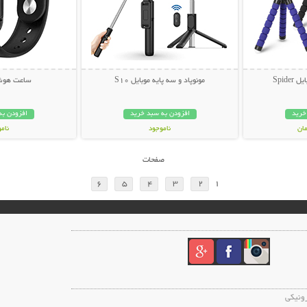
Spide
مونوپاد و سه پایه موبایل S10
ساعت هوشمند
خرید
افزودن به سبد خرید
افزودن به
ناموجود
نام
199,000 تومان
399,000 تو
صفحات
6
5
4
3
2
1
رونیکی