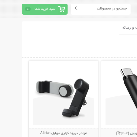
سبد خرید شما
0
 و رسانه
حات بیشتر
نمایش توضیحات بیشتر
(Type-c)
هولدر دریچه کولری موبایل Alician