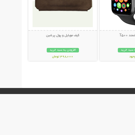
 T500
کیف موبایل و پول پرشین
 سبد خرید
افزودن به سبد خرید
وجود
398,000 تومان
مان