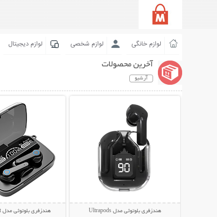
لوازم خانگی
لوازم شخصی
لوازم دیجیتال
آخرین محصولات
آرشیو
نمایش توضیحات بیشتر
نمایش توضیحات 
هندزفری بلوتوثی مدل Ultrapods
هندزفری بلوتوثی مدل M19 Newest