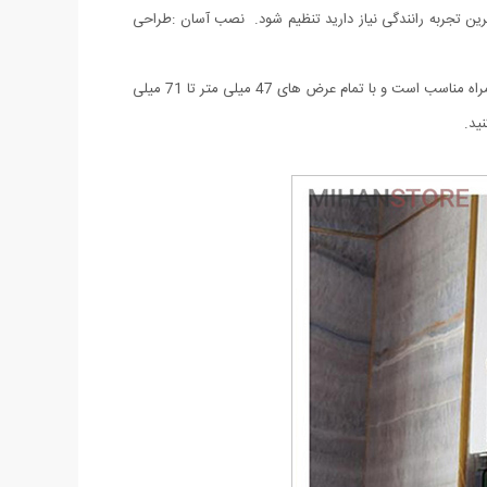
لفی که برای لذت بردن از بهترین تجربه رانندگی نیاز دارید تنظیم شود. نصب آسان :طراحی
علاوه بر آینه دید عقب، می توان آن را روی صندلی نیز نصب کرد که برای مسافران سرنشین عقب راحتی را فراهم می کند. برای اکثر مدل های تلفن همراه مناسب است و با تمام عرض های 47 میلی متر تا 71 میلی
ید.