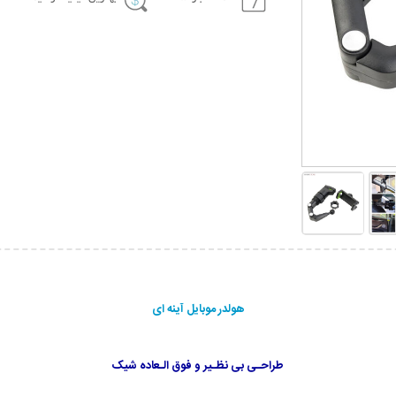
هولدر موبایل آینه ای
طراحـی بی نظـیر و فوق الـعاده شیک