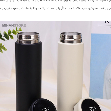
 مخلوط شدن دمنوش گیاهی و چای با آب شده و شما به راحتی میتوانید توری یا صافی
ود فلاسک آب داغ را به مدت زیاد حدودا 6 ساعت بصورت کیپ و داغ حفظ میکند.