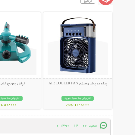
آرشیو
نمایش توضیحات بیشتر
نمایش توضیحات 
پنکه مه پاش رومیزی AIR COOLER FAN
آبپاش چمن چرخشی 
افزودن به سبد خرید
افزودن به سبد 
1698000 تومان
598000 تومان
سعید
06 - 12 - 1399
: