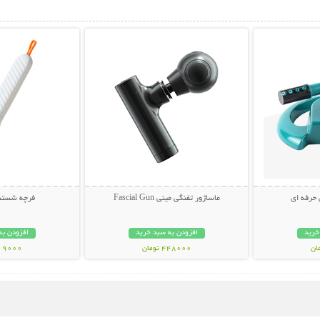
بیشتر
نمایش توضیحات بیشتر
نمایش توضی
حرفه ای
ماساژور تفنگی مینی Fascial Gun
فرچه شستش
خرید
افزودن به سبد خرید
افزودن به
448000 تومان
119000 تو