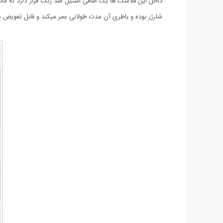
داخل این فلاسک ها یک صافی استیل ضد زنگ قرار دارد که مانع
شارژر بوده و باطری آن مدت طولانی عمر میکند و قابل تعویض می باشد. همچنین خ