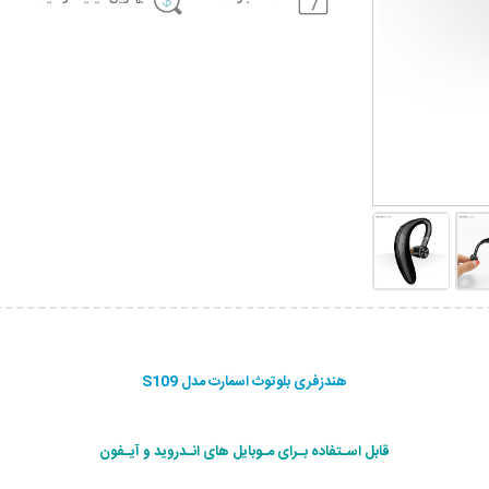
هندزفری بلوتوث اسمارت مدل S109
قابل اسـتفاده بـرای مـوبایل های انـدروید و آیـفون