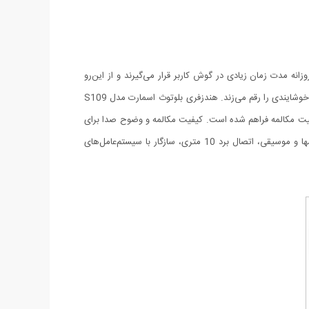
ارند، روزانه مدت زمان زیادی در گوش کاربر قرار می‌گیرند و از این‌رو
طراحی ارگونومیک از اهمیت زیادی برخوردار است. سرگوشی هندزفری بلوتوث اسمارت مدل S109 جنس سیلیکونی دارد و بسیار نرم است که کاربری خوشایندی را رقم می‌زند. هندزفری بلوتوث اسمارت مدل S109
بلیت مکالمه فراهم شده است. کیفیت مکالمه و وضوح صدا برای
یک مدل رده میانی، قابل قبول هستند. از دیگر ویژگی های هندزفری بلوتوث اسمارت مدل S109 می توان به : دارای کلیدهایی برای مدیریت تماسها و موسیقی، اتصال برد 10 متری، سازگار با سیستم‌عامل‌های