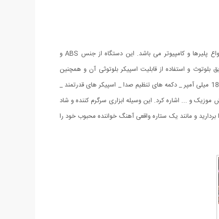
میکروفن اسپیکر چندکاره WS-858 یک میکروفون همه کاره با قابلیت اتصال بی سیم(بلوتوثی) و باسیم به گوشی های هوشمند اندروید و IOS ،انواع پلیرها و کامپیوتر می باشد. این دستگاه از جنس ABS و
 بلوتوث و استفاده از قابلیت اسپیکر بلوتوثی آن و همچنین
استفاده ی همزمان از میکروفون و اسپیکر با هم _ شیار مخصوص به کارت حافظه و USB _ دارای پورت AUX _ باتری لیتیومی قابل شارژ با ظرفیت 1800 میلی آمپر _ دکمه های تنظیم صدا _ اسپیکر های قدرتمند _
کو و پخش موزیک و ... اشاره کرد. این وسیله ابزاری سرگرم کننده و شاد
بردارید و مانند یک ستاره واقعی آهنگ خواننده محبوب خود را