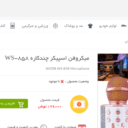
لوازم خودرو
مد و پوشاک
ورزشی و سرگرمی
کتاب
ان
میکروفن اسپیکر چندکاره WS-858
WSTER WS-858 Microphone
قیمت محصول
افزودن به 
199,000 تومان
ضمانت بازگشت
بهترین کیفیت و قیمت