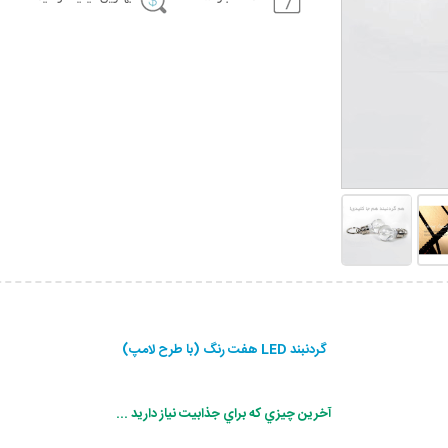
گردنبند LED هفت رنگ (با طرح لامپ)
آخرين چيزي كه براي جذابيت نياز داريد ...