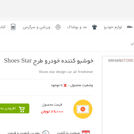
لوازم خودرو
مد و پوشاک
ورزشی و سرگرمی
کتاب
ان
خوشبو کننده خودرو طرح Shoes Star
Shoes star design car air freshener
قیمت محصول
افزودن به 
79,000 تومان
ضمانت بازگشت
بهترین کیفیت و قیمت